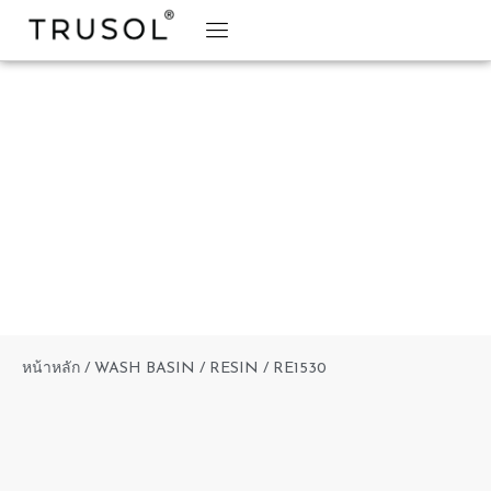
BRAND STORY
TRUSOL PRODUCTS
TRUSOL PROJECT
DOWNLOAD CATALOGS
หน้าหลัก
/
WASH BASIN
/
RESIN
/ RE1530