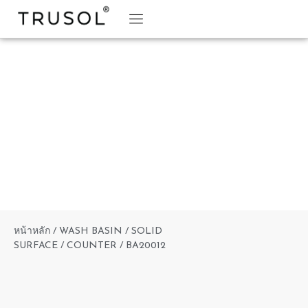
BRAND STORY
TRUSOL PRODUCTS
TRUSOL PROJECT
DOWNLOAD CATALOGS
หน้าหลัก
/
WASH BASIN
/
SOLID
SURFACE
/
COUNTER
/ BA20012