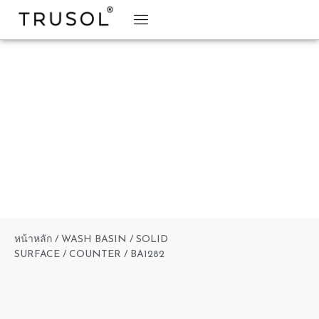
BRAND STORY
TRUSOL PRODUCTS
TRUSOL PROJECT
DOWNLOAD CATALOGS
หน้าหลัก
/
WASH BASIN
/
SOLID
SURFACE
/
COUNTER
/ BA1282