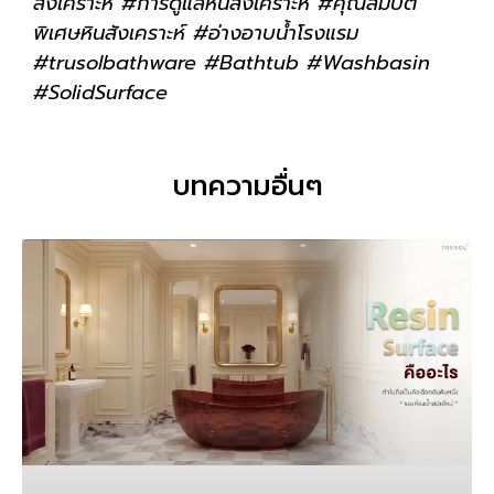
สังเคราะห์ #การดูแลหินสังเคราะห์ #คุณสมบัติ
พิเศษหินสังเคราะห์ #อ่างอาบน้ำโรงแรม
#trusolbathware #Bathtub #Washbasin
#SolidSurface
บทความอื่นๆ