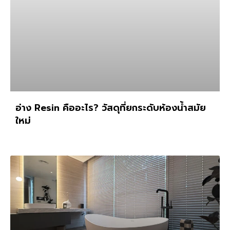
อ่าง Resin คืออะไร? วัสดุที่ยกระดับห้องน้ำสมัย
ใหม่