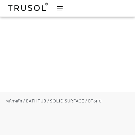
BRAND STORY
TRUSOL PRODUCTS
TRUSOL PROJECT
DOWNLOAD CATALOGS
หน้าหลัก
/
BATHTUB
/
SOLID SURFACE
/ BT6110