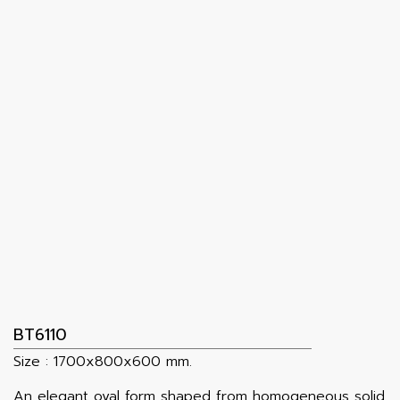
BT6110
Size : 1700x800x600 mm.
An elegant oval form shaped from homogeneous solid