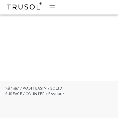
BRAND STORY
TRUSOL PRODUCTS
TRUSOL PROJECT
DOWNLOAD CATALOGS
หน้าหลัก
/
WASH BASIN
/
SOLID
SURFACE
/
COUNTER
/ BA20008