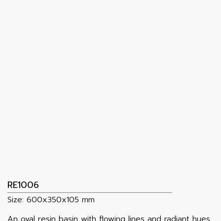
RE1006
Size: 600x350x105 mm
An oval resin basin with flowing lines and radiant hues.