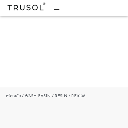
BRAND STORY
TRUSOL PRODUCTS
TRUSOL PROJECT
DOWNLOAD CATALOGS
หน้าหลัก
/
WASH BASIN
/
RESIN
/ RE1006