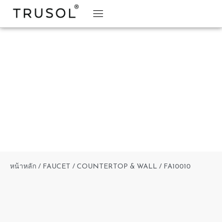
BRAND STORY
TRUSOL PRODUCTS
TRUSOL PROJECT
DOWNLOAD CATALOGS
หน้าหลัก
/
FAUCET
/
COUNTERTOP & WALL
/ FA10010