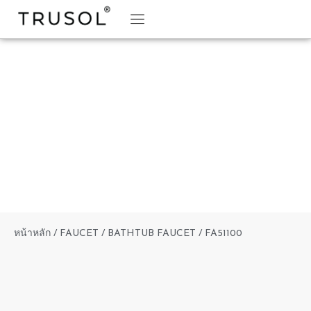
BRAND STORY
TRUSOL PRODUCTS
TRUSOL PROJECT
DOWNLOAD CATALOGS
หน้าหลัก
/
FAUCET
/
BATHTUB FAUCET
/ FA51100