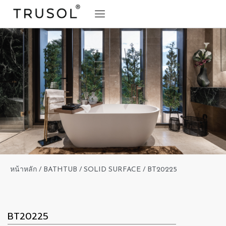
BRAND STORY
TRUSOL PRODUCTS
TRUSOL PROJECT
DOWNLOAD CATALOGS
หน้าหลัก
/
BATHTUB
/
SOLID SURFACE
/ BT20225
BT20225