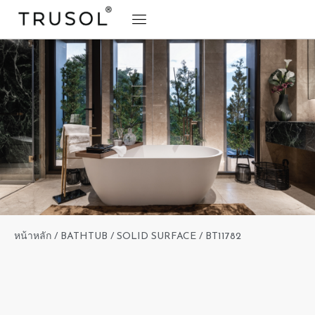
BRAND STORY
TRUSOL PRODUCTS
TRUSOL PROJECT
DOWNLOAD CATALOGS
หน้าหลัก
/
BATHTUB
/
SOLID SURFACE
/ BT11782