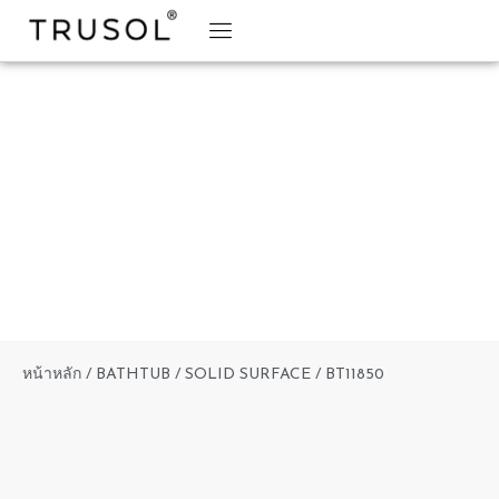
BRAND STORY
TRUSOL PRODUCTS
TRUSOL PROJECT
DOWNLOAD CATALOGS
หน้าหลัก
/
BATHTUB
/
SOLID SURFACE
/ BT11850