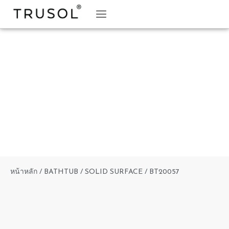
BRAND STORY
TRUSOL PRODUCTS
TRUSOL PROJECT
DOWNLOAD CATALOGS
หน้าหลัก
/
BATHTUB
/
SOLID SURFACE
/ BT20057