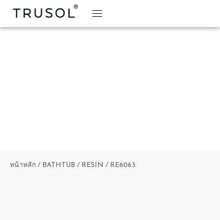
BRAND STORY
TRUSOL PRODUCTS
TRUSOL PROJECT
DOWNLOAD CATALOGS
หน้าหลัก
/
BATHTUB
/
RESIN
/ RE6063