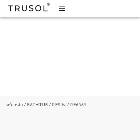
BRAND STORY
TRUSOL PRODUCTS
TRUSOL PROJECT
DOWNLOAD CATALOGS
หน้าหลัก
/
BATHTUB
/
RESIN
/ RE6062