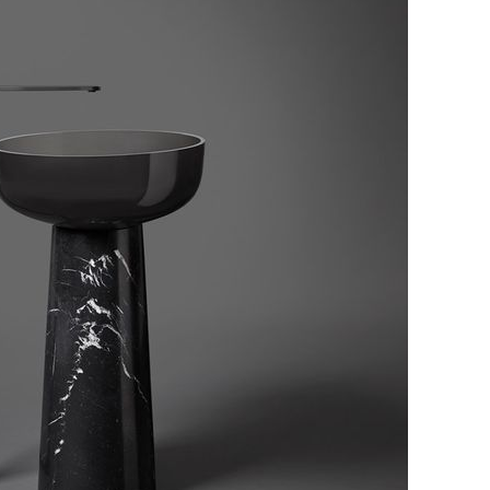
ที่ใช้สอยให้ลงตัวกับพื้นที่ห้องน้ำ เพราะอ่างล้างหน้า
า
rbathroom #bathroominteriors #trusolbathware