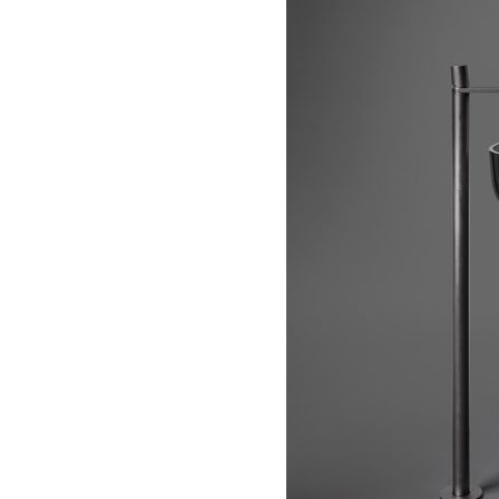
องการใช้งานของเราเป็นหลัก รองลงมาคือการออกแบบจัดวางมุมพื้น
ไซน์รูปทรง หากท่านใดสนใจทาง Trusol ยินดีให้คำแนะนำปรึกษ
k.com/Trusolbathware/
#Washbasin #SolidSurface #bathroomdesign #interio
บทความอื่นๆ