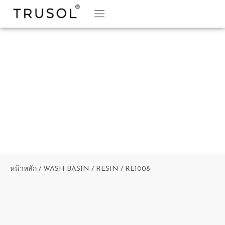
BRAND STORY
TRUSOL PRODUCTS
TRUSOL PROJECT
DOWNLOAD CATALOGS
หน้าหลัก
/
WASH BASIN
/
RESIN
/ RE1008