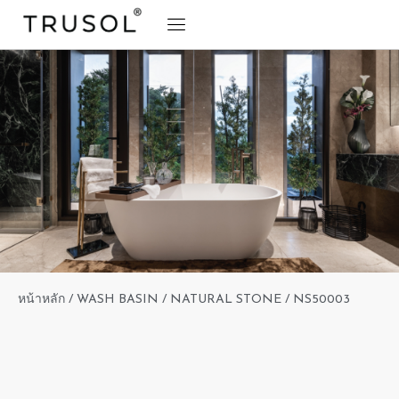
BRAND STORY
TRUSOL PRODUCTS
TRUSOL PROJECT
DOWNLOAD CATALOGS
หน้าหลัก
/
WASH BASIN
/
NATURAL STONE
/ NS50003