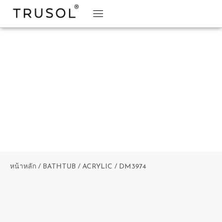
BRAND STORY
TRUSOL PRODUCTS
TRUSOL PROJECT
DOWNLOAD CATALOGS
หน้าหลัก
/
BATHTUB
/
ACRYLIC
/ DM3974