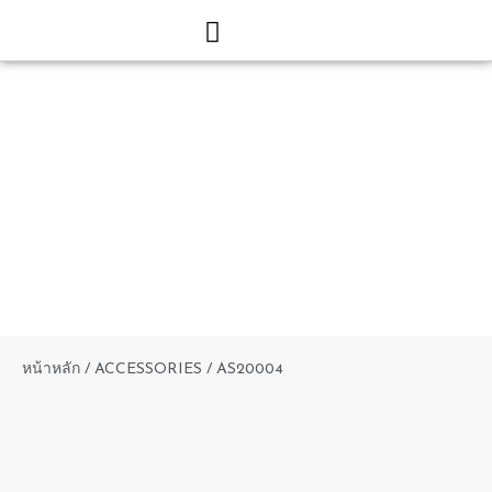
BRAND STORY
TRUSOL PRODUCTS
TRUSOL PROJECT
DOWNLOAD CATALOGS
หน้าหลัก
/
ACCESSORIES
/ AS20004