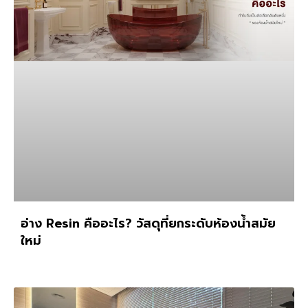
อ่าง Resin คืออะไร? วัสดุที่ยกระดับห้องน้ำสมัย
ใหม่