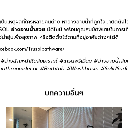
งเป็นเหตุผลที่ใครหลายคนต่าง หาอ่างอาบน้ำที่ถูกใจมาติดตั้งไ
RUSOL
อ่างอาบน้ำสวย
มีดีไซน์ พร้อมคุณสมบัติพิเศษในการเก็
่น้ำอุ่นเพื่อสุขภาพ หรือติดตั้งไว้ตามที่อยู่อาศัยต่างๆได้ดี
acebook.com/Trusolbathware/
#อ่างล้างหน้าหินสังเคราะห์ #เกรดพรีเมี่ยม #อ่างอาบน้ำสั่ง
 #bathroomdecor #Bathtub #Washbasin #SolidSurf
บทความอื่นๆ