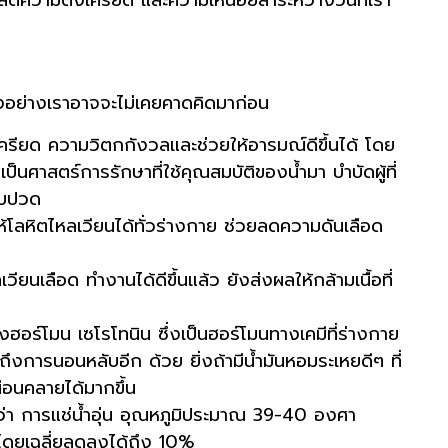
างอย่างเราอาจจะไม่เคยคาดคิดมาก่อน
ียด ความวิตกกังวลและช่วยให้อารมณ์ดีขึ้นได้ โดย
ป็นศาสตร์การรักษาที่ใช้คุณสมบัติของน้ำมา บำบัดผู้ที่
็บปวด
ลให้โลหิตไหลเวียนได้ทั่วร่างกาย ช่วยลดความดันเลือด
ลือด ทำงานได้ดีขึ้นแล้ว ยังส่งผลให้กล้ามเนื้อที่
อร์โมน เซโรโทนิน ซึ่งเป็นฮอร์โมนทางเคมีที่ร่างกาย
ารนอนหลับอีก ด้วย ยิ่งถ้ามีน้ำมันหอมระเหยดีๆ ที่
ผ่อนคลายได้มากขึ้น
 ว่า การแช่น้ำอุ่น อุณหภูมิประมาณ 39-40 องศา
ด โดยเฉลี่ยลดลงได้ถึง 10%