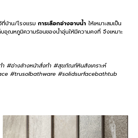
ว้ที่บ้าน/โรงแรม
การเลือกอ่างอาบน้ำ
ให้เหมาะสมเป็น
บอุณหภูมิความร้อนของน้ำอุ่นให้มีความคงที่ จึงเหมาะ
ทำ #อ่างล้างหน้าสั่งทำ #สุขภัณฑ์หินสังเคราะห์
ace #trusolbathware #solidsurfacebathtub