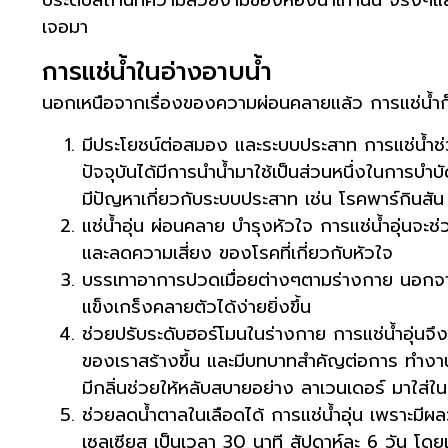
เจอมา
การแช่น้ำในอ่างอาบน้ำ
นอกเหนือจากเรื่องของความผ่อนคลายแล้ว การแช่น้ำก็
มีประโยชน์ต่อสมอง และระบบประสาท การแช่น้ำช
ปัจจุบันได้มีการนำน้ำมาใช้เป็นส่วนหนึ่งในการบำบ
มีปัญหาเกี่ยวกับระบบประสาท เช่น โรคพาร์กินสั
แช่น้ำอุ่น ผ่อนคลาย บำรุงหัวใจ การแช่น้ำอุ่นจะช
และลดความเสี่ยง ของโรคที่เกี่ยวกับหัวใจ
บรรเทาอาการปวดเมื่อยต่างๆตามร่างกาย นอกจากคว
แข็งเกร็งคลายตัวได้ง่ายยิ่งขึ้น
ช่วยปรับระดับฮอร์โมนในร่างกาย การแช่น้ำอุ่นจ
ของเราสร้างขึ้น และมีบทบาทสำคัญต่อการ ทำงาน
มีกลิ่นช่วยให้หลับสบายอย่าง ลาเวนเดอร์ มาใส่ในอ
ช่วยลดน้ำตาลในเลือดได้ การแช่น้ำอุ่น เพราะมีผ
เซลเซียส เป็นเวลา 30 นาที สัปดาห์ละ 6 วัน โดย