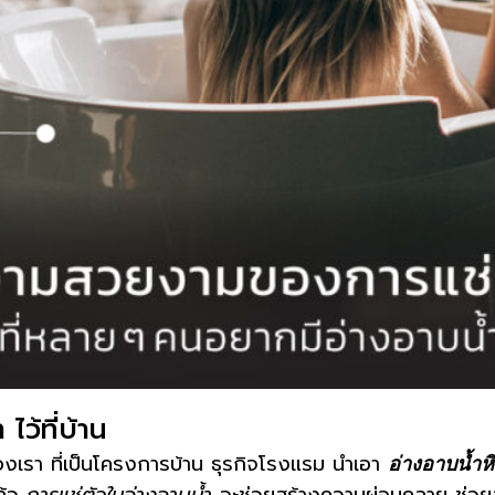
ว้ที่บ้าน
องเรา ที่เป็นโครงการบ้าน ธุรกิจโรงแรม นำเอา
อ่างอาบน้ำห
ล้ว
การแช่ตัวในอ่างอาบน้ำ
จะช่วยสร้างความผ่อนคลาย ช่วยลด