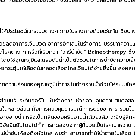
ให้ประโยชน์แก่ระบบต่างๆ ภายในร่างกายด้วยเช่นกัน ซึ่งบ
่วยลดอาการเจ็บปวด อาการอักเสบในร่างกาย บรรเทาความเคร
ัดโรคต่าง ๆ หรือที่เรียกว่า “วารีบำบัด” Balneotherapy ซึ่งเ
น โดยใช้อุณหภูมิและแรงดันน้ำเป็นตัวช่วยในการบำบัดความเจ
่วยกระตุ้นให้เลือดในหลอดเลือดไหลเวียนได้ง่ายยิ่งขึ้น ส่งผ
ามร้อนของอุณหภูมิน้ำภายในอ่างอาบน้ำช่วยให้ระบบไหลเวียนเ
ึงช่วยปรับระดับฮอร์โมนในร่างกาย ช่วยควบคุมความสมดุลของฮ
ในหลายส่วน ทั้งการควบคุมอารมณ์ การย่อยอาหาร รวมไปถึงก
่างอาบน้ำ หรือเป็นกลิ่นของครีมอาบน้ำด้วยแล้ว จะยิ่งรู้สึก
ลวิจัยยืนยันโดยได้ทำการทดลองจากผู้ที่ป่วยเป็นโรคเบาหวาน
แช่น้ำอุ่นให้สูงถึงหัวไหล่ พบว่า สามารถทำให้น้ำตาลในเลือ