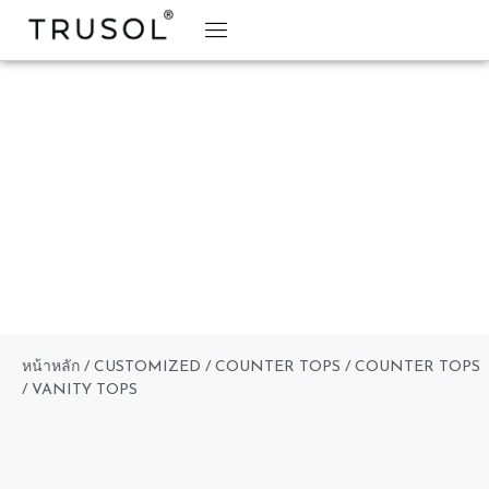
BRAND STORY
TRUSOL PRODUCTS
TRUSOL PROJECT
DOWNLOAD CATALOGS
หน้าหลัก
/
CUSTOMIZED
/
COUNTER TOPS
/ COUNTER TOPS
/ VANITY TOPS