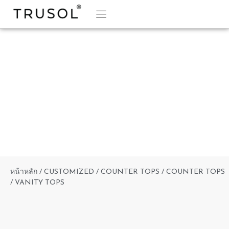
BRAND STORY
TRUSOL PRODUCTS
TRUSOL PROJECT
DOWNLOAD CATALOGS
หน้าหลัก
/
CUSTOMIZED
/
COUNTER TOPS
/ COUNTER TOPS
/ VANITY TOPS