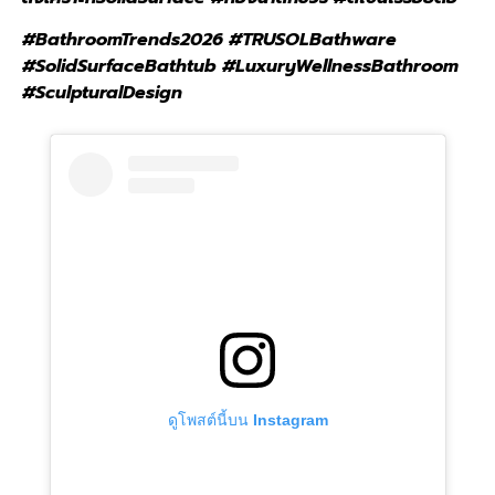
#BathroomTrends2026 #TRUSOLBathware
#SolidSurfaceBathtub #LuxuryWellnessBathroom
#SculpturalDesign
ดูโพสต์นี้บน Instagram