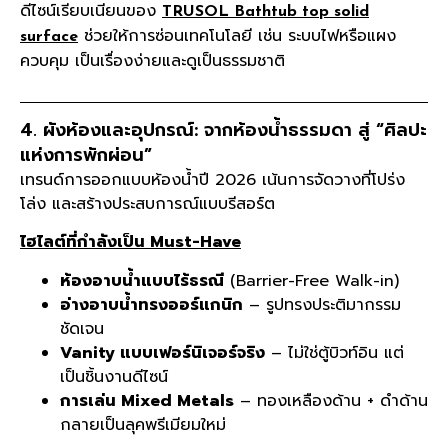
ดีไซน์เรียบเนียนของ
TRUSOL Bathtub top solid
ช่วยให้การซ่อนเทคโนโลยี เช่น ระบบไฟหรือแผง
surface
ควบคุม เป็นเรื่องง่ายและดูเป็นธรรมชาติ
4. ผังห้องและอุปกรณ์: จากห้องน้ำธรรมดา สู่ “ศิลปะ
แห่งการพักผ่อน”
เทรนด์การออกแบบห้องน้ำปี 2026 เน้นการจัดวางที่โปร่ง
โล่ง และสร้างประสบการณ์แบบรีสอร์ต
ไฮไลต์ที่กำลังเป็น Must-Have
ห้องอาบน้ำแบบไร้ธรณี
(Barrier-Free Walk-in)
อ่างอาบน้ำทรงออร์แกนิก
– รูปทรงประติมากรรม
ชัดเจน
Vanity แบบเฟอร์นิเจอร์จริง
– ไม่ใช่ตู้บิวท์อิน แต่
เป็นชิ้นงานดีไซน์
การเล่น Mixed Metals
– ทองเหลืองด้าน + ดำด้าน
กลายเป็นลุคพรีเมียมใหม่